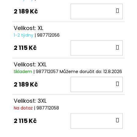
DO
2 189 Kč
KOŠÍ
Velikost: XL
1-2 týdny
| 987712056
DO
2 115 Kč
KOŠÍ
Velikost: XXL
Skladem
| 987712057
Můžeme doručit do:
12.8.2026
DO
2 189 Kč
KOŠÍ
Velikost: 3XL
Na dotaz
| 987712058
DO
2 115 Kč
KOŠÍ