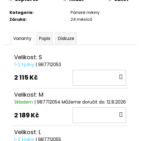
č
u
Kategorie
:
Pánské mikiny
j
Záruka
:
24 měsíců
e
m
e
Varianty
Popis
Diskuze
KŠILTOVKA
Velikost: S
GP
REPLICA
1-2 týdny
| 987712053
25
DO
2 115 Kč
1
209
KOŠÍ
Kč
Velikost: M
Skladem
| 987712054
Můžeme doručit do:
12.8.2026
DO
2 189 Kč
KOŠÍ
Velikost: L
1-2 týdny
| 987712055