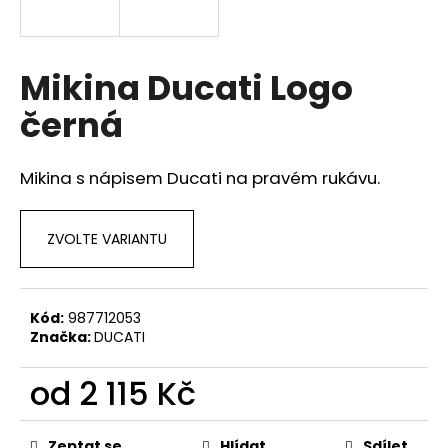
a
j
í
Mikina Ducati Logo
t
černá
?
Mikina s nápisem Ducati na pravém rukávu.
HLEDAT
ZVOLTE VARIANTU
D
Kód:
987712053
Značka:
DUCATI
o
p
od
2 115 Kč
o
r
Měrná
u
cena:
Zeptat se
Hlídat
Sdílet