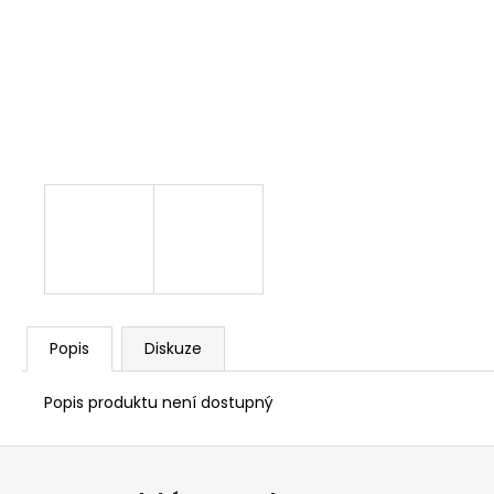
1 209 Kč
Popis
Diskuze
Popis produktu není dostupný
Z
á