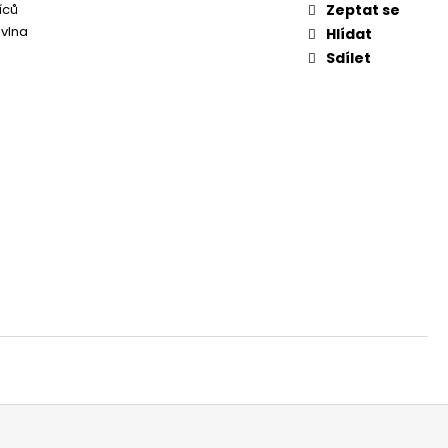
íců
Zeptat se
vlna
Hlídat
Sdílet