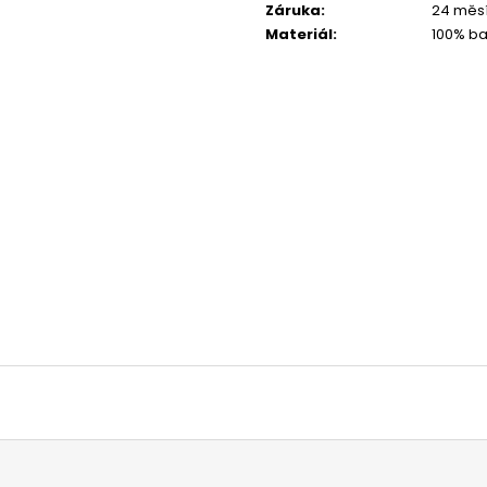
Záruka
:
24 měs
1 044 Kč
1 029 Kč
Materiál
:
100% ba