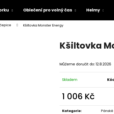
orku
Oblečení pro volný čas
Helmy
 čepice
Kšiltovka Monster Energy
Co potřebujete najít?
Kšiltovka M
HLEDAT
Můžeme doručit do:
12.8.2026
Doporučujeme
Skladem
Kód
1 006 Kč
Měrná
cena:
TRIČKO DC SPEED BÍLO-ČERNÉ
TRIČKO DC SPE
Kategorie
:
Pánské 