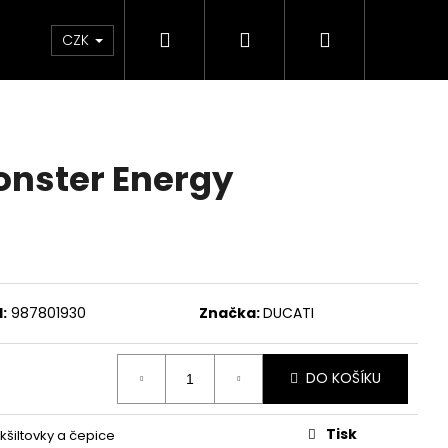
Hledat
Přihlášení
Nákupní
Chrániče
Díly
Doplňky a předměty
CZK
košík
onster Energy
:
987801930
Značka:
DUCATI
DO KOŠÍKU
ED ČERVENO-ČERNÉ
Tisk
kšiltovky a čepice