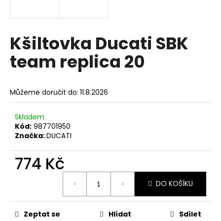
a
j
í
Kšiltovka Ducati SBK
t
team replica 20
?
Můžeme doručit do:
11.8.2026
HLEDAT
Skladem
Kód:
987701950
Značka:
DUCATI
D
774 Kč
o
Měrná
p
DO KOŠÍKU
cena:
o
r
u
Zeptat se
Hlídat
Sdílet