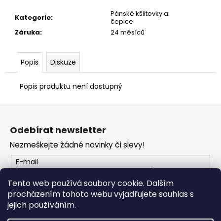
č
u
Pánské kšiltovky a
Kategorie
:
j
čepice
e
Záruka
:
24 měsíců
m
e
Popis
Diskuze
KŠILTOVKA
Popis produktu není dostupný
GP
REPLICA
Z
25
á
1
Odebírat newsletter
209
p
Kč
Nezmeškejte žádné novinky či slevy!
a
t
E-mail
í
Tento web používá soubory cookie. Dalším
procházením tohoto webu vyjadřujete souhlas s
PŘIHLÁSIT SE
jejich používáním.