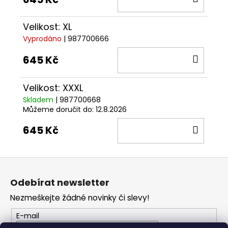
KOŠÍ
Velikost: XL
Vyprodáno
| 987700666
DO
645 Kč
KOŠÍ
Velikost: XXXL
Skladem
| 987700668
Můžeme doručit do:
12.8.2026
DO
645 Kč
KOŠÍ
Z
á
Odebírat newsletter
p
Nezmeškejte žádné novinky či slevy!
a
t
E-mail