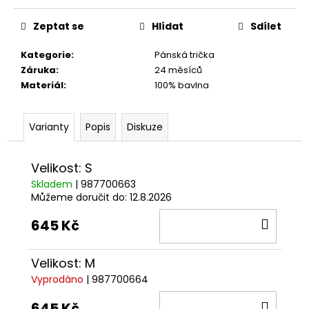
č
Měrná
u
cena:
Zeptat se
Hlídat
Sdílet
j
e
Kategorie
:
Pánská trička
m
Záruka
:
24 měsíců
e
Materiál
:
100% bavlna
TRIČKO
Varianty
Popis
Diskuze
DUCATI
CORSE
SPORT
ČERVENÉ
Velikost: S
1
Skladem
| 987700663
286
Můžeme doručit do:
12.8.2026
Kč
DO
645 Kč
KOŠÍ
Velikost: M
Vyprodáno
| 987700664
DO
645 Kč