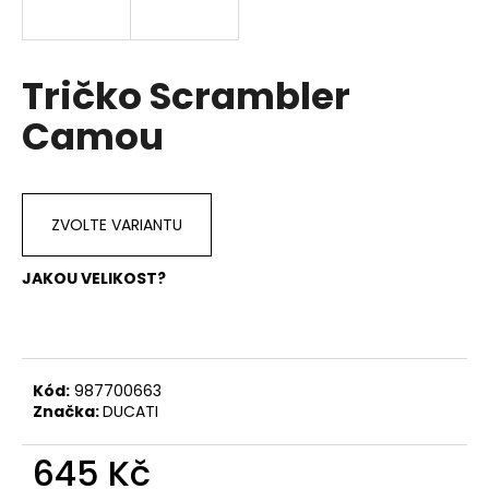
a
j
í
Tričko Scrambler
t
Camou
?
ZVOLTE VARIANTU
HLEDAT
JAKOU VELIKOST?
D
o
Kód:
987700663
p
Značka:
DUCATI
o
r
645 Kč
u