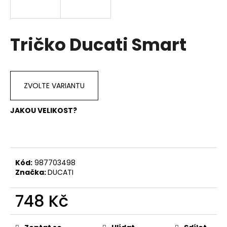
a
j
í
Tričko Ducati Smart
t
?
ZVOLTE VARIANTU
JAKOU VELIKOST?
HLEDAT
D
Kód:
987703498
o
Značka:
DUCATI
p
o
748 Kč
r
Měrná
u
cena: