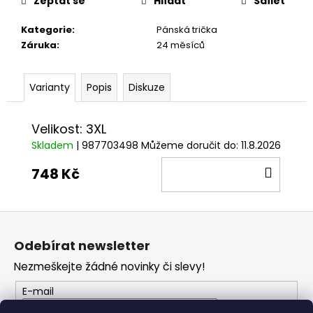
č
Zeptat se
Hlídat
Sdílet
u
Kategorie
:
Pánská trička
j
Záruka
:
24 měsíců
e
m
e
Varianty
Popis
Diskuze
VESTA
Velikost: 3XL
DUCATI
CORSE
Skladem
| 987703498
Můžeme doručit do:
11.8.2026
THRILL
2,0
DO
748 Kč
2
KOŠÍ
553
Kč
Z
á
Odebírat newsletter
p
Nezmeškejte žádné novinky či slevy!
a
t
E-mail
í