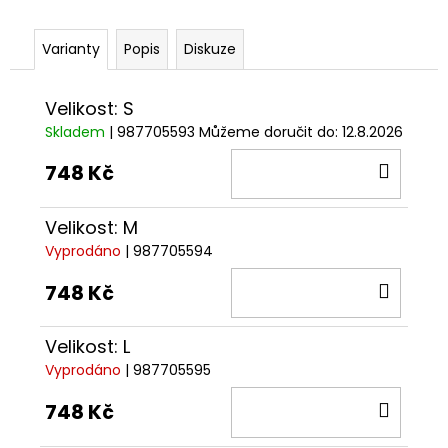
č
u
j
Varianty
Popis
Diskuze
e
m
Velikost: S
e
Skladem
| 987705593
Můžeme doručit do:
12.8.2026
DO
748 Kč
VESTA
DUCATI
KOŠÍ
CORSE
THRILL
Velikost: M
2,0
Vyprodáno
| 987705594
2
DO
553
748 Kč
Kč
KOŠÍ
Velikost: L
Vyprodáno
| 987705595
DO
748 Kč
KOŠÍ