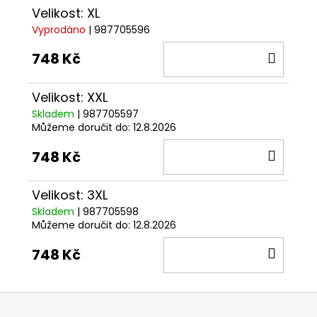
Velikost: XL
Vyprodáno
| 987705596
DO
748 Kč
KOŠÍ
Velikost: XXL
Skladem
| 987705597
Můžeme doručit do:
12.8.2026
DO
748 Kč
KOŠÍ
Velikost: 3XL
Skladem
| 987705598
Můžeme doručit do:
12.8.2026
DO
748 Kč
KOŠÍ
Z