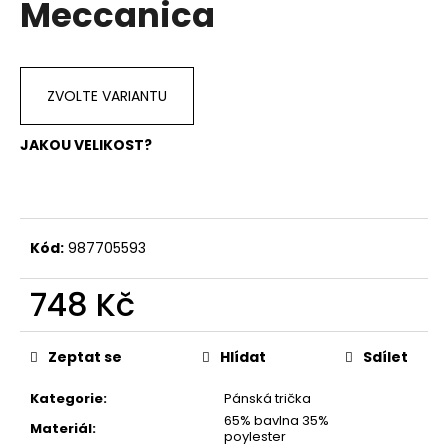
Meccanica
a
j
í
ZVOLTE VARIANTU
t
?
JAKOU VELIKOST?
HLEDAT
Kód:
987705593
748 Kč
D
Měrná
o
cena:
Zeptat se
Hlídat
Sdílet
p
o
Kategorie
:
Pánská trička
r
65% bavlna 35%
u
Materiál
:
poylester