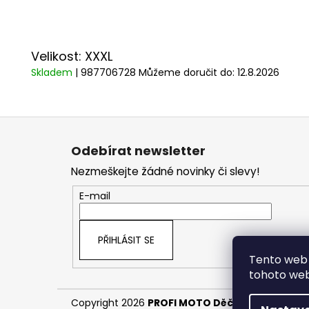
Velikost: XXXL
Skladem
| 987706728
Můžeme doručit do:
12.8.2026
Z
á
Odebírat newsletter
p
Nezmeškejte žádné novinky či slevy!
a
t
E-mail
í
PŘIHLÁSIT SE
Tento web 
tohoto webu
Copyright 2026
PROFI MOTO Děčín
. Všechna pr