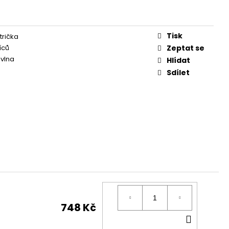
Tisk
trička
íců
Zeptat se
vlna
Hlídat
Sdílet
748 Kč
DO