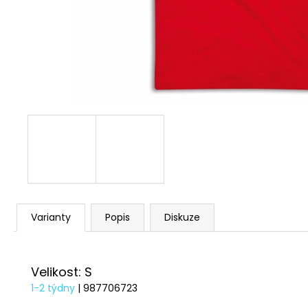
1 209 Kč
Varianty
Popis
Diskuze
Velikost: S
1-2 týdny
| 987706723