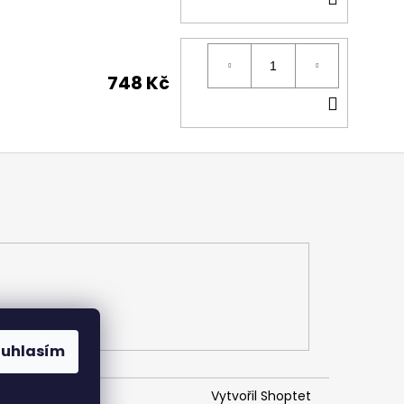
KOŠÍK
748 Kč
DO
KOŠÍK
ouhlasím
Vytvořil Shoptet