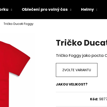
orku
Oblečení pro volný čas
Helmy
Tričko Ducati Foggy
Co potřebujete najít?
Tričko Duca
HLEDAT
Tričko Foggy jako pocta
Doporučujeme
ZVOLTE VARIANTU
JAKOU VELIKOST?
Kód:
987
TRIČKO DC SPEED BÍLO-ČERNÉ
TRIČKO DC SPE