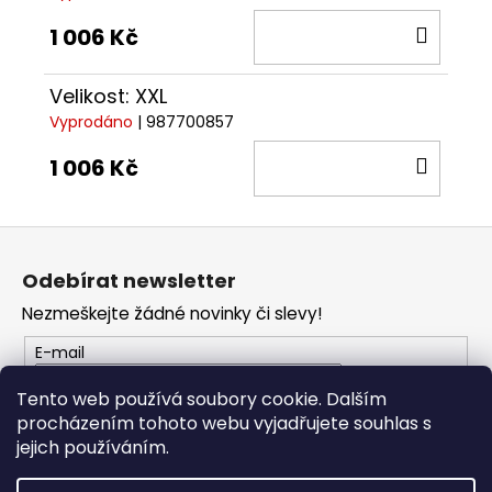
DO
1 006 Kč
KOŠÍ
Velikost: XXL
Vyprodáno
| 987700857
DO
1 006 Kč
KOŠÍ
Z
á
Odebírat newsletter
p
Nezmeškejte žádné novinky či slevy!
a
t
E-mail
í
Tento web používá soubory cookie. Dalším
procházením tohoto webu vyjadřujete souhlas s
PŘIHLÁSIT SE
jejich používáním.