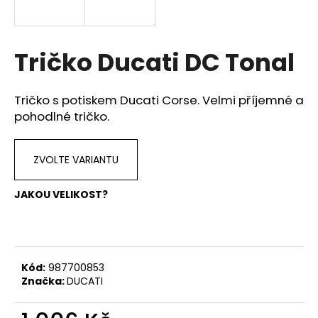
a
j
í
Tričko Ducati DC Tonal
t
?
Tričko s potiskem Ducati Corse. Velmi příjemné a
pohodlné tričko.
ZVOLTE VARIANTU
HLEDAT
JAKOU VELIKOST?
D
o
p
Kód:
987700853
o
Značka:
DUCATI
r
u