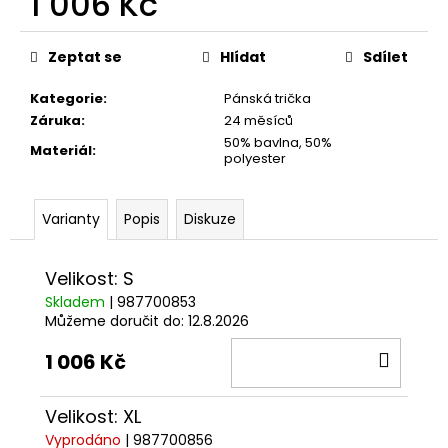
1 006 Kč
č
u
Měrná
j
cena:
Zeptat se
Hlídat
Sdílet
e
m
Kategorie
:
Pánská trička
e
Záruka
:
24 měsíců
50% bavlna, 50%
Materiál
:
polyester
TRIČKO
DC
SPEED
Varianty
Popis
Diskuze
ČERVENO-
ČERNÉ
1
Velikost: S
029
Kč
Skladem
| 987700853
Můžeme doručit do:
12.8.2026
DO
1 006 Kč
KOŠÍ
Velikost: XL
Vyprodáno
| 987700856