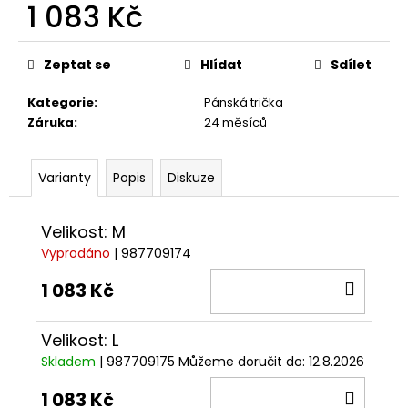
č
1 083 Kč
u
Měrná
j
cena:
e
Zeptat se
Hlídat
Sdílet
m
e
Kategorie
:
Pánská trička
Záruka
:
24 měsíců
TRIČKO
DUCATI
Varianty
Popis
Diskuze
CORSE
SPORT
ČERVENÉ
Velikost: M
1
Vyprodáno
| 987709174
286
Kč
DO
1 083 Kč
KOŠÍ
Velikost: L
Skladem
| 987709175
Můžeme doručit do:
12.8.2026
DO
1 083 Kč