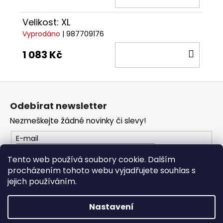
KOŠÍ
Velikost: XL
Vyprodáno
| 987709176
DO
1 083 Kč
KOŠÍ
Z
á
Odebírat newsletter
p
Nezmeškejte žádné novinky či slevy!
a
t
E-mail
í
Tento web používá soubory cookie. Dalším
procházením tohoto webu vyjadřujete souhlas s
PŘIHLÁSIT SE
jejich používáním.
Nastavení
Vytvořil Shoptet