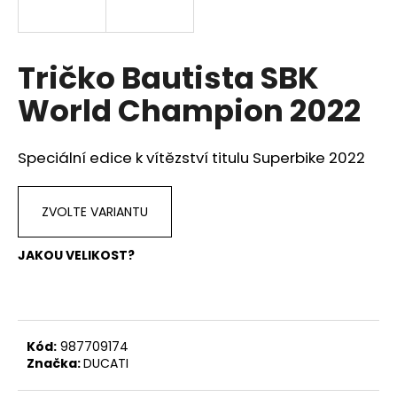
a
j
í
Tričko Bautista SBK
t
World Champion 2022
?
Speciální edice k vítězství titulu Superbike 2022
HLEDAT
ZVOLTE VARIANTU
JAKOU VELIKOST?
D
o
p
o
Kód:
987709174
r
Značka:
DUCATI
u