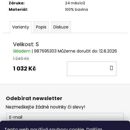
č
Záruka
:
24 měsíců
u
Materiál
:
100% bavlna
j
e
m
Varianty
Popis
Diskuze
e
Velikost: S
TRIČKO
Skladem
| 987695303
Můžeme doručit do:
12.8.2026
DC
1 240 Kč
SPEED
ČERVENO-
DO
1 032 Kč
ČERNÉ
KOŠÍ
1
029
Z
Kč
á
Odebírat newsletter
p
Nezmeškejte žádné novinky či slevy!
a
t
E-mail
í
Tento web používá soubory cookie. Dalším