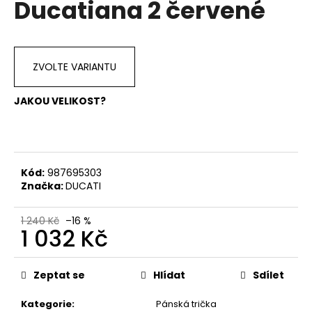
Ducatiana 2 červené
a
j
í
ZVOLTE VARIANTU
t
?
JAKOU VELIKOST?
HLEDAT
Kód:
987695303
Značka:
DUCATI
D
1 240 Kč
–16 %
1 032 Kč
o
p
Měrná
o
cena:
Zeptat se
Hlídat
Sdílet
r
u
Kategorie
:
Pánská trička