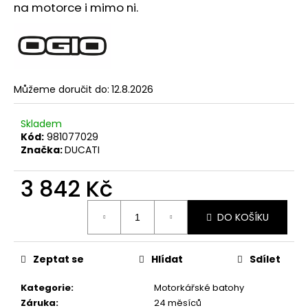
č
na motorce i mimo ni.
u
j
e
m
e
Můžeme doručit do:
12.8.2026
VESTA
Skladem
DUCATI
Kód:
981077029
CORSE
Značka:
DUCATI
THRILL
2,0
3 842 Kč
2
553
Kč
Měrná
DO KOŠÍKU
cena:
Zeptat se
Hlídat
Sdílet
Kategorie
:
Motorkářské batohy
Záruka
:
24 měsíců