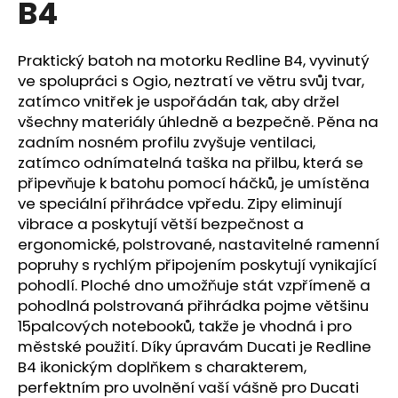
B4
a
j
Praktický batoh na motorku Redline B4, vyvinutý
í
ve spolupráci s Ogio, neztratí ve větru svůj tvar,
t
zatímco vnitřek je uspořádán tak, aby držel
?
všechny materiály úhledně a bezpečně. Pěna na
zadním nosném profilu zvyšuje ventilaci,
zatímco odnímatelná taška na přilbu, která se
připevňuje k batohu pomocí háčků, je umístěna
ve speciální přihrádce vpředu. Zipy eliminují
HLEDAT
vibrace a poskytují větší bezpečnost a
ergonomické, polstrované, nastavitelné ramenní
popruhy s rychlým připojením poskytují vynikající
D
pohodlí. Ploché dno umožňuje stát vzpřímeně a
o
pohodlná polstrovaná přihrádka pojme většinu
p
15palcových notebooků, takže je vhodná i pro
o
městské použití. Díky úpravám Ducati je Redline
r
B4 ikonickým doplňkem s charakterem,
u
perfektním pro uvolnění vaší vášně pro Ducati