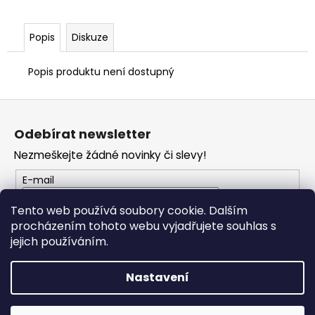
Popis
Diskuze
Popis produktu není dostupný
Z
á
Odebírat newsletter
p
Nezmeškejte žádné novinky či slevy!
a
t
E-mail
í
Tento web používá soubory cookie. Dalším
procházením tohoto webu vyjadřujete souhlas s
PŘIHLÁSIT SE
jejich používáním.
Nastavení
Vytvořil Shoptet
Copyright 2026
PROFI MOTO Děčín
. Všechna práva