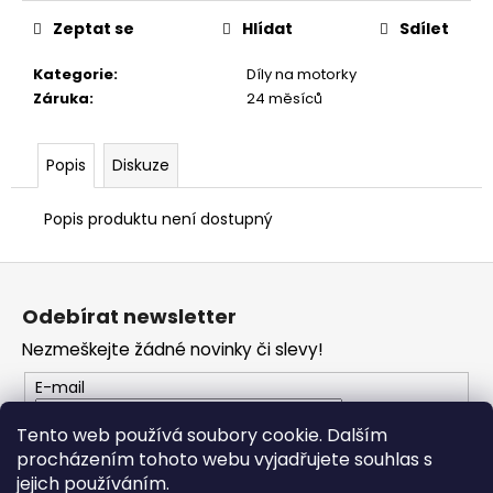
Zeptat se
Hlídat
Sdílet
Kategorie
:
Díly na motorky
Záruka
:
24 měsíců
Popis
Diskuze
Popis produktu není dostupný
Z
á
Odebírat newsletter
p
Nezmeškejte žádné novinky či slevy!
a
t
E-mail
í
Tento web používá soubory cookie. Dalším
procházením tohoto webu vyjadřujete souhlas s
PŘIHLÁSIT SE
jejich používáním.