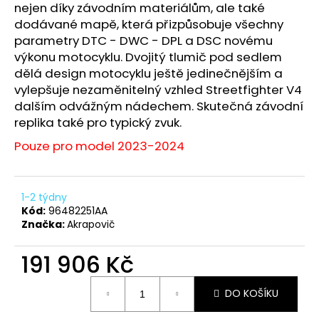
č
nejen díky závodním materiálům, ale také
u
dodávané mapě, která přizpůsobuje všechny
j
parametry DTC - DWC - DPL a DSC novému
e
výkonu motocyklu. Dvojitý tlumič pod sedlem
m
dělá design motocyklu ještě jedinečnějším a
e
vylepšuje nezaměnitelný vzhled Streetfighter V4
dalším odvážným nádechem. Skutečná závodní
replika také pro typický zvuk.
TRIČKO
DC
Pouze pro model 2023-2024
SPEED
ČERVENO-
ČERNÉ
1
1-2 týdny
029
Kód:
96482251AA
Kč
Značka:
Akrapovič
191 906 Kč
Měrná
DO KOŠÍKU
cena: