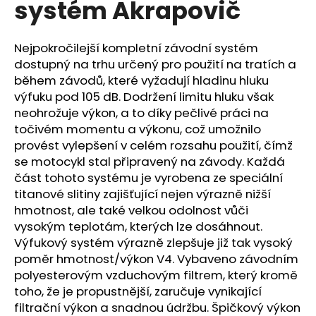
systém Akrapovič
a
j
Nejpokročilejší kompletní závodní systém
í
dostupný na trhu určený pro použití na tratích a
t
během závodů, které vyžadují hladinu hluku
?
výfuku pod 105 dB. Dodržení limitu hluku však
neohrožuje výkon, a to díky pečlivé práci na
točivém momentu a výkonu, což umožnilo
provést vylepšení v celém rozsahu použití, čímž
se motocykl stal připravený na závody. Každá
HLEDAT
část tohoto systému je vyrobena ze speciální
titanové slitiny zajišťující nejen výrazně nižší
hmotnost, ale také velkou odolnost vůči
D
vysokým teplotám, kterých lze dosáhnout.
o
Výfukový systém výrazně zlepšuje již tak vysoký
p
poměr hmotnost/výkon V4. Vybaveno závodním
o
polyesterovým vzduchovým filtrem, který kromě
r
toho, že je propustnější, zaručuje vynikající
u
filtrační výkon a snadnou údržbu. Špičkový výkon