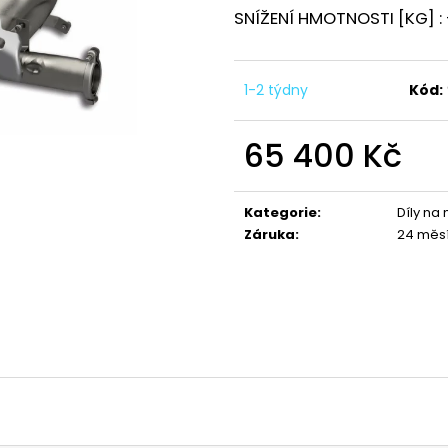
1 044 Kč
1 029 Kč
SNÍŽENÍ HMOTNOSTI [KG] : 
1-2 týdny
Kód:
65 400 Kč
Měrná
cena:
Kategorie
:
Díly na
Záruka
:
24 měs