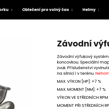
orku
Oblečení pro volný čas
Helmy
Co potřebujete najít?
Závodní výf
HLEDAT
Závodní výfukový systém 
koncovkou. Speciální mapa
Doporučujeme
zvuk. Příslušenství vyvin
na silnici i v terénu.
Nehom
MAX. VÝKON [HP]: +7 %
MAX. MOMENT [NM]: +7 %
VÝKON VE STŘEDNÍCH RPM [
MOMENT PŘI STŘEDNÍCH RP
TRIČKO DC SPEED BÍLO-ČERNÉ
TRIČKO DC SPE