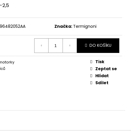
-2,5
96482052AA
Značka:
Termignoni
DO KOŠÍKU
Tisk
 motorky
íců
Zeptat se
Hlídat
Sdílet