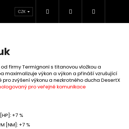
Hledat
Přihlášení
Nákupní
Chrániče
Díly
Doplňky a předměty
CZK
košík
uk
od firmy Termignoni s titanovou vložkou a
 maximalizuje výkon a výkon a přináší vzrušující
uté pro zvýšení výkonu a nezkrotného ducha DesertX
ologovaný pro veřejné komunikace
HP]: +7 %
M [NM]: +7 %
ED ČERVENO-ČERNÉ