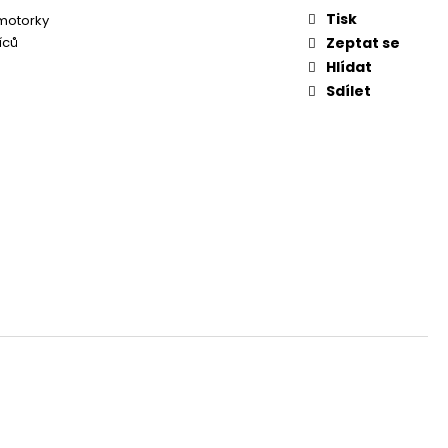
Tisk
 motorky
íců
Zeptat se
Hlídat
Sdílet