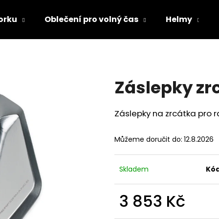
orku
Oblečení pro volný čas
Helmy
Co potřebujete najít?
Záslepky zr
HLEDAT
Záslepky na zrcátka pro r
Doporučujeme
Můžeme doručit do:
12.8.2026
Skladem
Kód
3 853 Kč
TRIČKO DC SPEED BÍLO-ČERNÉ
TRIČKO DC SPE
Měrná