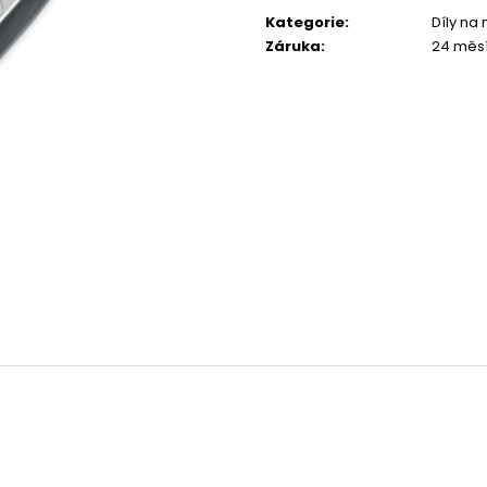
cena:
1 044 Kč
1 029 Kč
Kategorie
:
Díly na
Záruka
:
24 měs