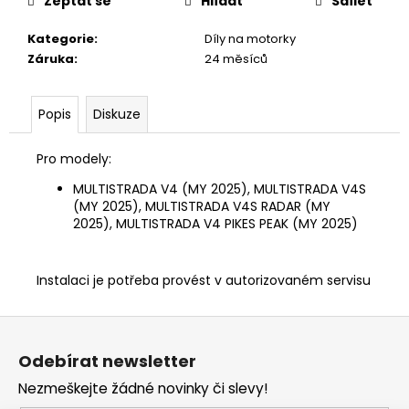
č
Zeptat se
Hlídat
Sdílet
u
Kategorie
:
Díly na motorky
j
Záruka
:
24 měsíců
e
m
e
Popis
Diskuze
TRIČKO
Pro modely:
DUCATI
CORSE
MULTISTRADA V4 (MY 2025), MULTISTRADA V4S
SPORT
(MY 2025), MULTISTRADA V4S RADAR (MY
ČERVENÉ
2025), MULTISTRADA V4 PIKES PEAK (MY 2025)
1
286
Kč
Instalaci je potřeba provést v autorizovaném servisu
Z
á
Odebírat newsletter
p
Nezmeškejte žádné novinky či slevy!
a