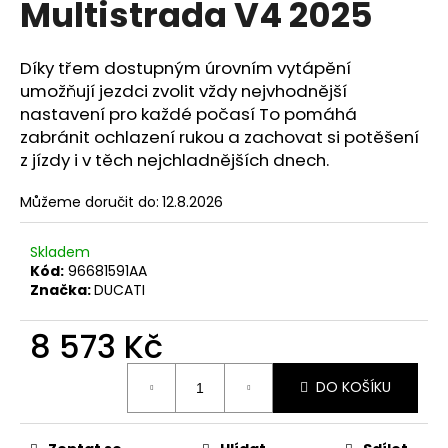
Multistrada V4 2025
a
j
Díky třem dostupným úrovním vytápění
í
umožňují jezdci zvolit vždy nejvhodnější
t
nastavení pro každé počasí To pomáhá
?
zabránit ochlazení rukou a zachovat si potěšení
z jízdy i v těch nejchladnějších dnech.
Můžeme doručit do:
12.8.2026
HLEDAT
Skladem
Kód:
96681591AA
Značka:
DUCATI
D
8 573 Kč
o
p
Měrná
o
DO KOŠÍKU
cena:
r
u