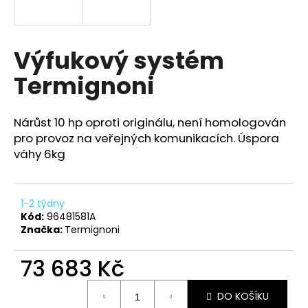
a
j
í
Výfukový systém
t
Termignoni
?
Nárůst 10 hp oproti originálu, není homologován
pro provoz na veřejných komunikacích. Úspora
váhy 6kg
HLEDAT
1-2 týdny
Kód:
96481581A
D
Značka:
Termignoni
o
p
73 683 Kč
o
r
Měrná
u
DO KOŠÍKU
cena: