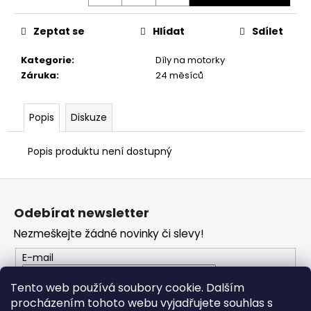
č
u
j
Zeptat se
Hlídat
Sdílet
e
Kategorie
:
Díly na motorky
m
Záruka
:
24 měsíců
e
Popis
Diskuze
VESTA
DUCATI
CORSE
Popis produktu není dostupný
THRILL
2,0
Z
2
553
á
Kč
Odebírat newsletter
p
Nezmeškejte žádné novinky či slevy!
a
t
E-mail
í
Tento web používá soubory cookie. Dalším
procházením tohoto webu vyjadřujete souhlas s
PŘIHLÁSIT SE