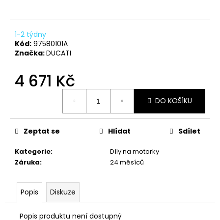
a
j
1-2 týdny
í
Kód:
97580101A
t
Značka:
DUCATI
?
4 671 Kč
Měrná
DO KOŠÍKU
cena:
HLEDAT
Zeptat se
Hlídat
Sdílet
Kategorie
:
Díly na motorky
D
Záruka
:
24 měsíců
o
p
o
Popis
Diskuze
r
u
Popis produktu není dostupný