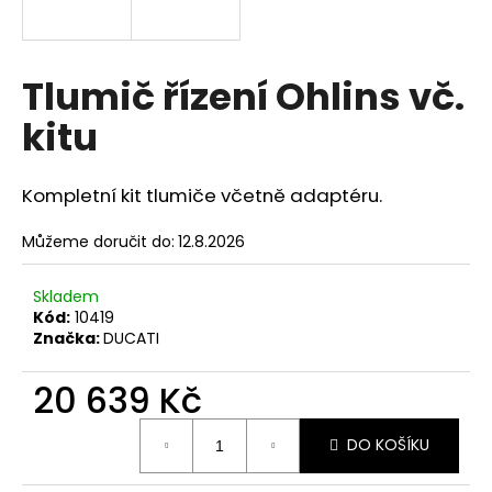
a
j
í
Tlumič řízení Ohlins vč.
t
kitu
?
Kompletní kit tlumiče včetně adaptéru.
Můžeme doručit do:
12.8.2026
HLEDAT
Skladem
Kód:
10419
Značka:
DUCATI
D
o
20 639 Kč
p
o
Měrná
r
DO KOŠÍKU
cena:
u