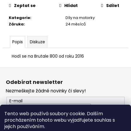
č
Zeptat se
Hlídat
Sdílet
u
j
Kategorie
:
Díly na motorky
e
Záruka
:
24 měsíců
m
e
Popis
Diskuze
TRIČKO
DC
Hodí se na Brutale 800 od roku 2016
SPEED
ČERVENO-
Z
ČERNÉ
á
1
Odebírat newsletter
029
p
Kč
Nezmeškejte žádné novinky či slevy!
a
t
E-mail
í
Tento web používá soubory cookie. Dalším
procházením tohoto webu vyjadřujete souhlas s
PŘIHLÁSIT SE
jejich používáním.