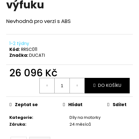
výfuku
a
j
Nevhodná pro verzi s ABS
í
t
?
1-2 týdny
Kód:
RRSC011
Značka:
DUCATI
26 096 Kč
HLEDAT
Měrná
DO KOŠÍKU
cena:
D
Zeptat se
Hlídat
Sdílet
o
p
Kategorie
:
Díly na motorky
o
Záruka
:
24 měsíců
r
u