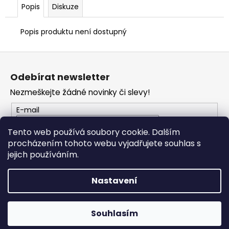
č
Popis
Diskuze
u
j
Popis produktu není dostupný
e
m
Z
e
á
Odebírat newsletter
p
VESTA
Nezmeškejte žádné novinky či slevy!
a
DUCATI
CORSE
t
E-mail
THRILL
í
2,0
Tento web používá soubory cookie. Dalším
2
procházením tohoto webu vyjadřujete souhlas s
PŘIHLÁSIT SE
553
Kč
jejich používáním.
Nastavení
Vytvořil Shoptet
Copyright 2026
PROFI MOTO Děčín
. Všechna práva
Souhlasím
vyhrazena.