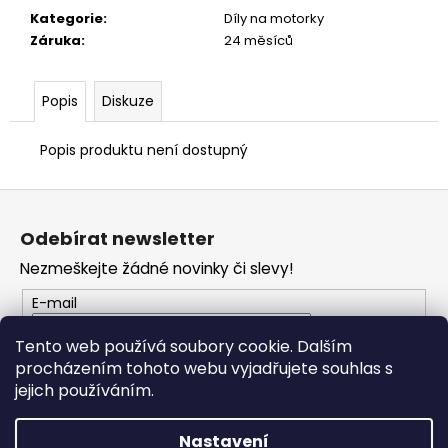
č
Kategorie
:
Díly na motorky
u
Záruka
:
24 měsíců
j
e
m
Popis
Diskuze
e
Popis produktu není dostupný
TRIČKO
DUCATI
Z
CORSE
á
SPORT
Odebírat newsletter
ČERVENÉ
p
1
Nezmeškejte žádné novinky či slevy!
a
286
t
Kč
E-mail
í
Tento web používá soubory cookie. Dalším
procházením tohoto webu vyjadřujete souhlas s
PŘIHLÁSIT SE
jejich používáním.
Nastavení