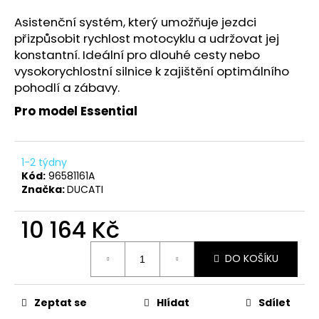
a
Asistenční systém, který umožňuje jezdci
j
přizpůsobit rychlost motocyklu a udržovat jej
í
konstantní. Ideální pro dlouhé cesty nebo
t
vysokorychlostní silnice k zajištění optimálního
pohodlí a zábavy.
?
Pro model Essential
1-2 týdny
HLEDAT
Kód:
96581161A
Značka:
DUCATI
10 164 Kč
D
o
Měrná
p
DO KOŠÍKU
cena:
o
r
Zeptat se
Hlídat
Sdílet
u