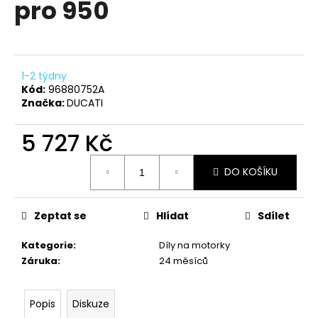
pro 950
a
j
í
t
1-2 týdny
?
Kód:
96880752A
Značka:
DUCATI
5 727 Kč
Měrná
HLEDAT
DO KOŠÍKU
cena:
Zeptat se
Hlídat
Sdílet
D
o
Kategorie
:
Díly na motorky
p
Záruka
:
24 měsíců
o
r
u
Popis
Diskuze