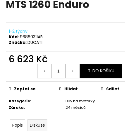
MTS 1260 Enduro
a
j
í
t
1-2 týdny
?
Kód:
96880311AB
Značka:
DUCATI
6 623 Kč
Měrná
HLEDAT
DO KOŠÍKU
cena:
Zeptat se
Hlídat
Sdílet
D
o
Kategorie
:
Díly na motorky
p
Záruka
:
24 měsíců
o
r
u
Popis
Diskuze