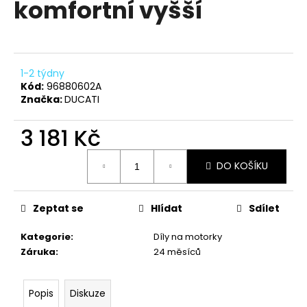
komfortní vyšší
a
j
í
t
1-2 týdny
?
Kód:
96880602A
Značka:
DUCATI
3 181 Kč
Měrná
HLEDAT
DO KOŠÍKU
cena:
Zeptat se
Hlídat
Sdílet
D
o
Kategorie
:
Díly na motorky
p
Záruka
:
24 měsíců
o
r
u
Popis
Diskuze