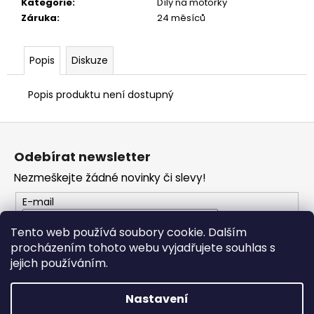
č
Kategorie
:
Díly na motorky
u
Záruka
:
24 měsíců
j
e
Popis
Diskuze
m
e
Popis produktu není dostupný
TRIČKO
Z
DC
SPEED
á
Odebírat newsletter
BÍLO-
p
ČERNÉ
Nezmeškejte žádné novinky či slevy!
a
1
044
t
E-mail
Kč
í
Tento web používá soubory cookie. Dalším
procházením tohoto webu vyjadřujete souhlas s
PŘIHLÁSIT SE
jejich používáním.
Nastavení
Vytvořil Shoptet