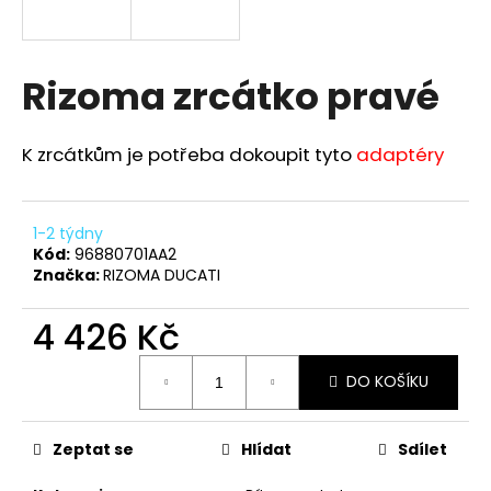
a
j
í
Rizoma zrcátko pravé
t
?
K zrcátkům je potřeba dokoupit tyto
adaptéry
1-2 týdny
Kód:
96880701AA2
HLEDAT
Značka:
RIZOMA DUCATI
4 426 Kč
D
Měrná
o
DO KOŠÍKU
cena:
p
o
r
Zeptat se
Hlídat
Sdílet
u