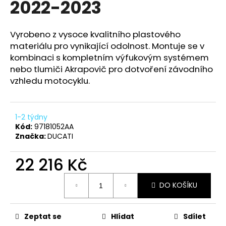
2022-2023
a
j
Vyrobeno z vysoce kvalitního plastového
í
materiálu pro vynikající odolnost. Montuje se v
t
kombinaci s kompletním výfukovým systémem
?
nebo tlumiči Akrapovič pro dotvoření závodního
vzhledu motocyklu.
1-2 týdny
HLEDAT
Kód:
97181052AA
Značka:
DUCATI
22 216 Kč
D
o
Měrná
p
DO KOŠÍKU
cena:
o
r
u
Zeptat se
Hlídat
Sdílet