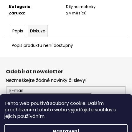
č
u
Kategorie
:
Díly na motorky
j
Záruka
:
24 měsíců
e
m
Popis
Diskuze
e
Popis produktu není dostupný
TRIČKO
DUCATI
Z
CORSE
SPORT
á
ČERVENÉ
Odebírat newsletter
p
1
Nezmeškejte žádné novinky či slevy!
a
286
Kč
t
E-mail
í
Tento web používá soubory cookie. Dalším
procházením tohoto webu vyjadřujete souhlas s
PŘIHLÁSIT SE
jejich používáním.
Nastavení