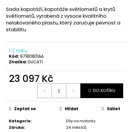
a
Sada kapotáží, kapotáže světlometů a krytů
j
světlometů, vyrobená z vysoce kvalitního
í
nelakovaného plastu, který zaručuje pevnost a
t
stabilitu.
?
1-2 týdny
Kód:
97180801AA
Značka:
DUCATI
HLEDAT
23 097 Kč
Měrná
DO KOŠÍKU
cena:
D
o
p
Zeptat se
Hlídat
Sdílet
o
r
Kategorie
:
Díly na motorky
u
Záruka
:
24 měsíců