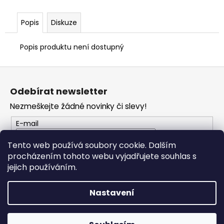
č
u
j
Popis
Diskuze
e
m
Popis produktu není dostupný
e
Z
á
TRIČKO
Odebírat newsletter
DUCATI
p
CORSE
Nezmeškejte žádné novinky či slevy!
a
SPORT
ČERVENÉ
t
E-mail
1
í
286
Tento web používá soubory cookie. Dalším
Kč
procházením tohoto webu vyjadřujete souhlas s
PŘIHLÁSIT SE
jejich používáním.
Nastavení
Vytvořil Shoptet
Copyright 2026
PROFI MOTO Děčín
. Všechna práva