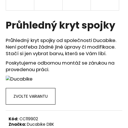
a
j
í
Průhledný kryt spojky
t
?
Průhledný kryt spojky od společnosti Ducabike.
Není potřeba žádné jiné úpravy či modifikace.
Stačí si jen vybrat barvu, která se Vám líbí.
Poskytujeme odbornou montáž se zárukou na
HLEDAT
provedenou práci.
D
o
ZVOLTE VARIANTU
p
o
r
Kód:
CC119902
u
Značka:
Ducabike DBK