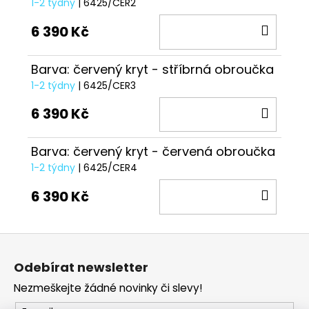
1-2 týdny
| 6425/CER2
DO
6 390 Kč
KOŠÍ
Barva: červený kryt - stříbrná obroučka
1-2 týdny
| 6425/CER3
DO
6 390 Kč
KOŠÍ
Barva: červený kryt - červená obroučka
1-2 týdny
| 6425/CER4
DO
6 390 Kč
KOŠÍ
Z
á
Odebírat newsletter
p
Nezmeškejte žádné novinky či slevy!
a