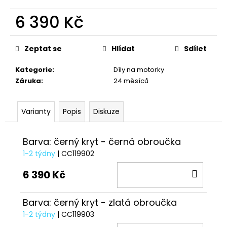
č
u
6 390 Kč
j
e
Měrná
m
cena:
Zeptat se
Hlídat
Sdílet
e
Kategorie
:
Díly na motorky
Záruka
:
24 měsíců
TRIČKO
DUCATI
CORSE
Varianty
Popis
Diskuze
SPORT
ČERVENÉ
1
Barva: černý kryt - černá obroučka
286
Kč
1-2 týdny
| CC119902
DO
6 390 Kč
KOŠÍ
Barva: černý kryt - zlatá obroučka
1-2 týdny
| CC119903