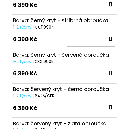
DO
6 390 Kč
KOŠÍ
Barva: černý kryt - stříbrná obroučka
1-2 týdny
| CC119904
DO
6 390 Kč
KOŠÍ
Barva: černý kryt - červená obroučka
1-2 týdny
| CC119905
DO
6 390 Kč
KOŠÍ
Barva: červený kryt - černá obroučka
1-2 týdny
| 6425/CER
DO
6 390 Kč
KOŠÍ
Barva: červený kryt - zlatá obroučka