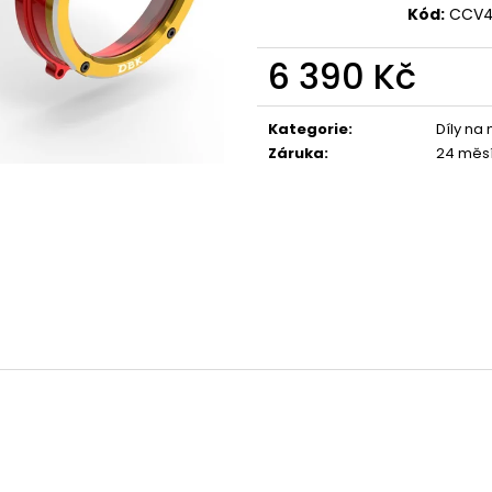
1 044 Kč
1 029 Kč
Kód:
CCV4
6 390 Kč
Měrná
cena:
Kategorie
:
Díly na
Záruka
:
24 měs