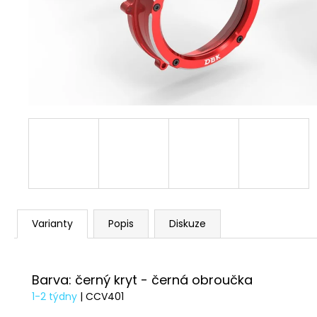
1 209 Kč
Varianty
Popis
Diskuze
Barva: černý kryt - černá obroučka
1-2 týdny
| CCV401