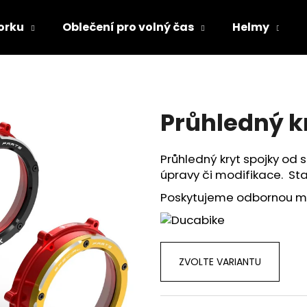
orku
Oblečení pro volný čas
Helmy
Co potřebujete najít?
Průhledný k
HLEDAT
Průhledný kryt spojky od 
úpravy či modifikace. Stač
Doporučujeme
Poskytujeme odbornou mo
ZVOLTE VARIANTU
TRIČKO DC SPEED BÍLO-ČERNÉ
TRIČKO DC SPE