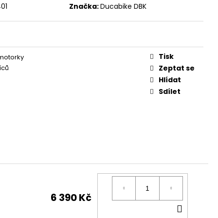
01
Značka:
Ducabike DBK
Tisk
 motorky
íců
Zeptat se
Hlídat
Sdílet
6 390 Kč
DO