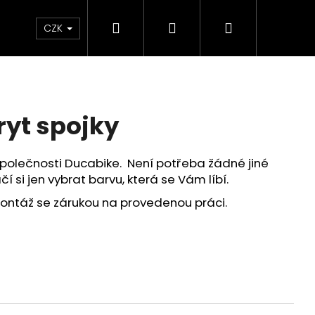
Hledat
Přihlášení
Nákupní
Chrániče
Díly
Doplňky a předměty
CZK
košík
ryt spojky
společnosti Ducabike. Není potřeba žádné jiné
í si jen vybrat barvu, která se Vám líbí.
ntáž se zárukou na provedenou práci.
ED ČERVENO-ČERNÉ