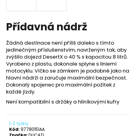
a
j
í
Přídavná nádrž
t
?
Žádná destinace není příliš daleko s tímto
jedinečným příslušenstvím, navrženým tak, aby
zvýšilo dojezd DesertX o 40 % s kapacitou 8 litrů.
Vyrobeno z plastu, dokonale splyne s liniemi
motocyklu. Víčko se zámkem je podobné jako na
HLEDAT
hlavní nádrži a zaručuje maximální bezpečnost.
Dokonalý spojenec pro maximální požitek z
každé jízdy.
D
Není kompatibilní s držáky a hliníkovými kufry
o
p
o
r
1-2 týdny
u
Kód:
97780151AA
Značka:
DUCATI