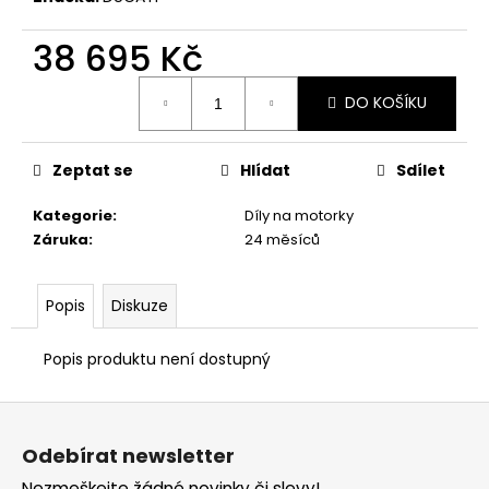
č
u
38 695 Kč
j
e
Měrná
m
DO KOŠÍKU
cena:
e
Zeptat se
Hlídat
Sdílet
TRIČKO
DC
Kategorie
:
Díly na motorky
SPEED
Záruka
:
24 měsíců
BÍLO-
ČERNÉ
1
Popis
Diskuze
044
Kč
Popis produktu není dostupný
Z
á
Odebírat newsletter
p
Nezmeškejte žádné novinky či slevy!