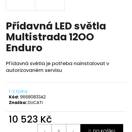
a
j
í
Přídavná LED světla
t
Multistrada 12OO
?
Enduro
Přídavná světla je potřeba nainstalovat v
HLEDAT
autorizovaném servisu
1-2 týdny
D
Kód:
96680833A2
o
Značka:
DUCATI
p
o
10 523 Kč
r
u
Měrná
DO KOŠÍKU
cena: