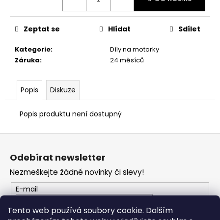
č
u
j
Zeptat se
Hlídat
Sdílet
e
m
Kategorie
:
Díly na motorky
e
Záruka
:
24 měsíců
TRIČKO
Popis
Diskuze
DC
SPEED
BÍLO-
Popis produktu není dostupný
ČERNÉ
1
Z
044
Kč
á
Odebírat newsletter
p
Nezmeškejte žádné novinky či slevy!
a
t
E-mail
í
Tento web používá soubory cookie. Dalším