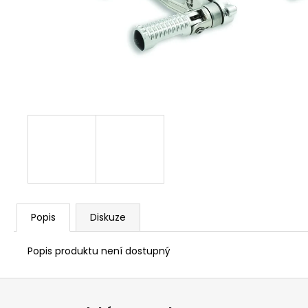
1 209 Kč
Popis
Diskuze
Popis produktu není dostupný
Z
á