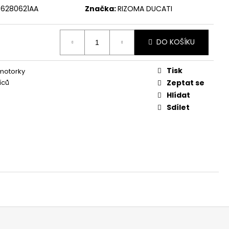
96280621AA
Značka:
RIZOMA DUCATI
DO KOŠÍKU
Tisk
 motorky
íců
Zeptat se
Hlídat
Sdílet