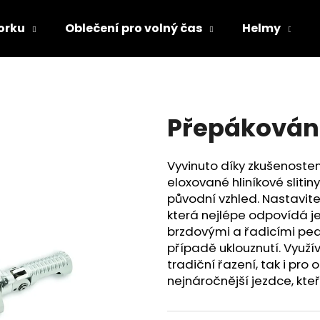
orku
Oblečení pro volný čas
Helmy
Co potřebujete najít?
Přepákován
HLEDAT
Vyvinuto díky zkušenoste
eloxované hliníkové sliti
Doporučujeme
původní vzhled. Nastavite
která nejlépe odpovídá je
brzdovými a řadicími pedá
případě uklouznutí. Využí
tradiční řazení, tak i pr
nejnáročnější jezdce, kteří
TRIČKO DC SPEED BÍLO-ČERNÉ
TRIČKO DC SPE