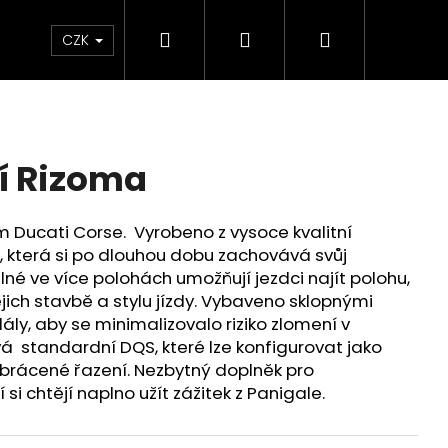
Hledat
Přihlášení
Nákupní
Chrániče
Díly
Doplňky a předměty
CZK
košík
í Rizoma
m Ducati Corse. Vyrobeno z vysoce kvalitní
ny, která si po dlouhou dobu zachovává svůj
lné ve více polohách umožňují jezdci najít polohu,
jich stavbě a stylu jízdy. Vybaveno sklopnými
ly, aby se minimalizovalo riziko zlomení v
vá standardní DQS, které lze konfigurovat jako
o obrácené řazení. Nezbytný doplněk pro
 si chtějí naplno užít zážitek z Panigale.
ED ČERVENO-ČERNÉ