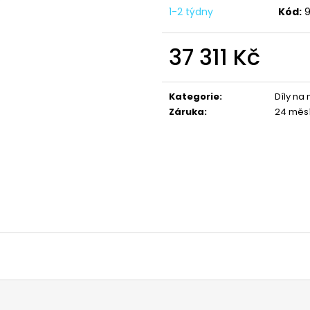
1 044 Kč
1 029 Kč
1-2 týdny
Kód:
37 311 Kč
Měrná
cena:
Kategorie
:
Díly na
Záruka
:
24 měs