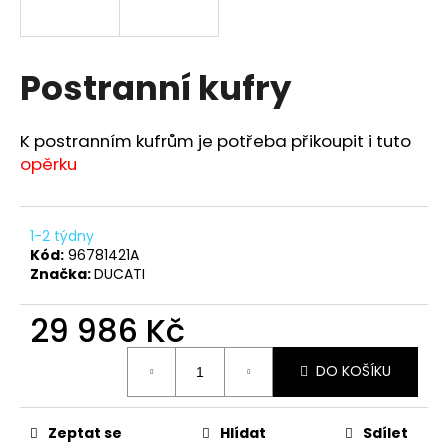
a
j
í
Postranní kufry
t
?
K postranním kufrům je potřeba přikoupit i tuto
opěrku
HLEDAT
1-2 týdny
Kód:
96781421A
Značka:
DUCATI
D
29 986 Kč
o
Měrná
p
DO KOŠÍKU
cena:
o
r
u
Zeptat se
Hlídat
Sdílet