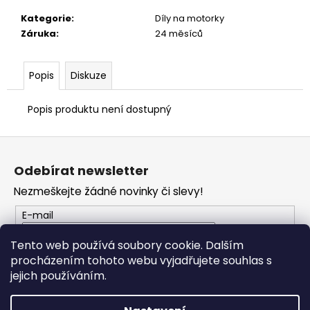
č
u
Kategorie
:
Díly na motorky
j
Záruka
:
24 měsíců
e
m
Popis
Diskuze
e
Popis produktu není dostupný
TRIČKO
DUCATI
Z
CORSE
SPORT
á
ČERVENÉ
Odebírat newsletter
p
1
Nezmeškejte žádné novinky či slevy!
a
286
Kč
t
E-mail
í
Tento web používá soubory cookie. Dalším
procházením tohoto webu vyjadřujete souhlas s
PŘIHLÁSIT SE
jejich používáním.