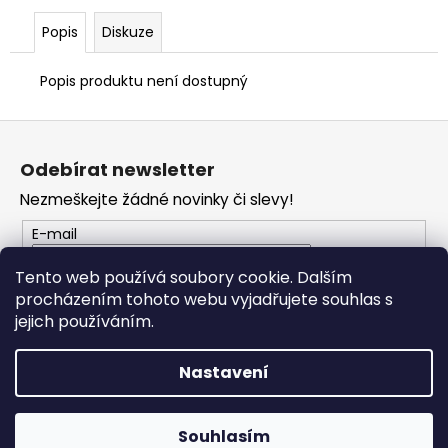
č
u
Popis
Diskuze
j
e
Popis produktu není dostupný
m
e
Z
á
Odebírat newsletter
TRIČKO
p
DC
Nezmeškejte žádné novinky či slevy!
a
SPEED
ČERVENO-
t
E-mail
ČERNÉ
í
1
Tento web používá soubory cookie. Dalším
029
procházením tohoto webu vyjadřujete souhlas s
PŘIHLÁSIT SE
Kč
jejich používáním.
Nastavení
Vytvořil Shoptet
Copyright 2026
PROFI MOTO Děčín
. Všechna práva
Souhlasím
vyhrazena.