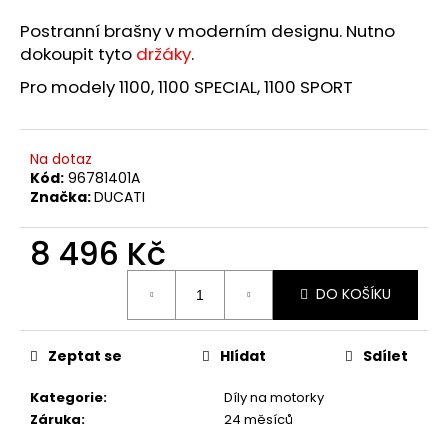
a
Postranní brašny v moderním designu. Nutno
j
dokoupit tyto
držáky
.
í
Pro modely 1100, 1100 SPECIAL, 1100 SPORT
t
?
Na dotaz
Kód:
96781401A
Značka:
DUCATI
HLEDAT
8 496 Kč
Měrná
DO KOŠÍKU
cena:
D
o
Zeptat se
Hlídat
Sdílet
p
o
Kategorie
:
Díly na motorky
r
Záruka
:
24 měsíců
u