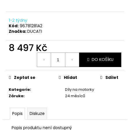
a
j
1-2 týdny
í
Kód:
96781281A2
t
Značka:
DUCATI
?
8 497 Kč
Měrná
DO KOŠÍKU
cena:
HLEDAT
Zeptat se
Hlídat
Sdílet
Kategorie
:
Díly na motorky
D
Záruka
:
24 měsíců
o
p
o
Popis
Diskuze
r
u
Popis produktu není dostupný