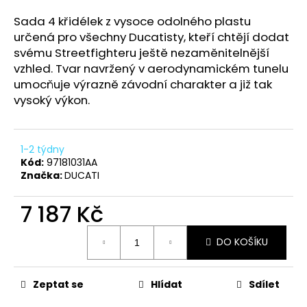
a
Sada 4 křidélek z vysoce odolného plastu
j
určená pro všechny Ducatisty, kteří chtějí dodat
í
svému Streetfighteru ještě nezaměnitelnější
t
vzhled. Tvar navržený v aerodynamickém tunelu
umocňuje výrazně závodní charakter a již tak
?
vysoký výkon.
1-2 týdny
HLEDAT
Kód:
97181031AA
Značka:
DUCATI
7 187 Kč
D
Měrná
o
DO KOŠÍKU
cena:
p
o
r
Zeptat se
Hlídat
Sdílet
u