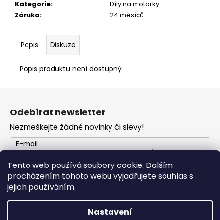
č
Kategorie
:
Díly na motorky
u
Záruka
:
24 měsíců
j
e
m
Popis
Diskuze
e
Popis produktu není dostupný
TRIČKO
Z
DC
SPEED
á
BÍLO-
Odebírat newsletter
p
ČERNÉ
Nezmeškejte žádné novinky či slevy!
a
1
044
t
E-mail
Kč
í
Tento web používá soubory cookie. Dalším
procházením tohoto webu vyjadřujete souhlas s
PŘIHLÁSIT SE
jejich používáním.
Nastavení
Vytvořil Shoptet