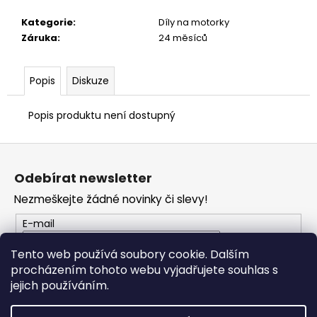
č
u
Kategorie
:
Díly na motorky
j
Záruka
:
24 měsíců
e
m
e
Popis
Diskuze
Popis produktu není dostupný
TRIČKO
DC
SPEED
Z
BÍLO-
á
ČERNÉ
Odebírat newsletter
p
1
Nezmeškejte žádné novinky či slevy!
044
a
Kč
t
E-mail
í
Tento web používá soubory cookie. Dalším
procházením tohoto webu vyjadřujete souhlas s
PŘIHLÁSIT SE
jejich používáním.