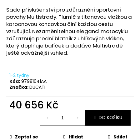
a
Sada příslušenství pro zdůraznění sportovní
j
povahy Multistrady. Tlumič s titanovou vložkou a
í
karbonovou koncovkou činí každou cestu
t
vzrušující. Nezaměnitelnou eleganci motocyklu
zdůrazňuje přední blatník z uhlíkových vláken,
?
který doplňuje balíček a dodává Multistradě
ještě odvážnější vzhled.
HLEDAT
1-2 týdny
Kód:
97981041AA
Značka:
DUCATI
D
40 656 Kč
o
p
Měrná
DO KOŠÍKU
cena:
o
r
u
Zeptat se
Hlídat
Sdílet