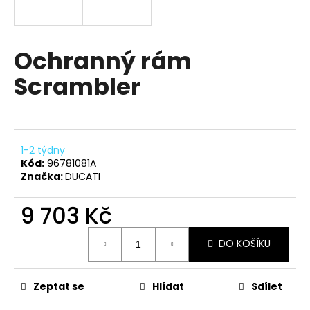
a
j
í
Ochranný rám
t
Scrambler
?
1-2 týdny
HLEDAT
Kód:
96781081A
Značka:
DUCATI
9 703 Kč
D
Měrná
o
DO KOŠÍKU
cena:
p
o
r
Zeptat se
Hlídat
Sdílet
u