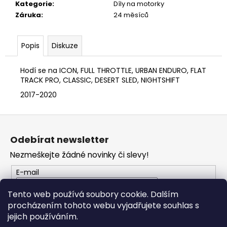
č
Kategorie
:
Díly na motorky
u
Záruka
:
24 měsíců
j
e
m
Popis
Diskuze
e
Hodí se na ICON, FULL THROTTLE, URBAN ENDURO, FLAT
TRACK PRO, CLASSIC, DESERT SLED, NIGHTSHIFT
VESTA
2017-2020
DUCATI
CORSE
THRILL
Z
2,0
á
2
Odebírat newsletter
553
p
Kč
Nezmeškejte žádné novinky či slevy!
a
t
E-mail
í
Tento web používá soubory cookie. Dalším
procházením tohoto webu vyjadřujete souhlas s
PŘIHLÁSIT SE
jejich používáním.