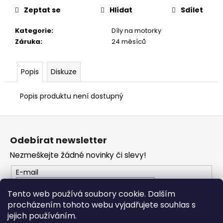
č
Zeptat se
Hlídat
Sdílet
u
j
Kategorie
:
Díly na motorky
e
Záruka
:
24 měsíců
m
e
Popis
Diskuze
VESTA
DUCATI
Popis produktu není dostupný
CORSE
THRILL
Z
2,0
á
2
Odebírat newsletter
553
p
Kč
Nezmeškejte žádné novinky či slevy!
a
t
E-mail
í
Tento web používá soubory cookie. Dalším
procházením tohoto webu vyjadřujete souhlas s
PŘIHLÁSIT SE
jejich používáním.