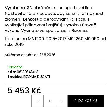
a
Vyrobeno 3D obráběním se sportovní linií.
j
Nastavitelné a kloubové, aby se snížila možnost
í
zlomení. Lehkost a aerodynamika spolu s
t
vynikající přilnavostí zajišťují vysokou úroveň
výkonu. Vyvinuto ve spolupráci s Rizoma.
?
Hodí se na MS 1200 2015-2017 MS 1260 MS 950 od
roku 2019
Můžeme doručit do:
12.8.2026
HLEDAT
Skladem
Kód:
96180541AB3
Značka:
RIZOMA DUCATI
D
o
5 453 Kč
p
o
Měrná
r
DO KOŠÍKU
cena:
u