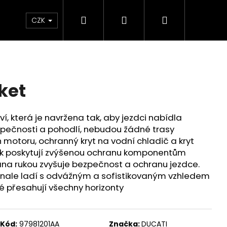
Hledat
Přihlášení
Nákupní
Chrániče
Díly
Doplňky a předměty
CZK
košík
ket
í, která je navržena tak, aby jezdci nabídla
pečnosti a pohodlí, nebudou žádné trasy
motoru, ochranný kryt na vodní chladič a kryt
ek poskytují zvýšenou ochranu komponentům
na rukou zvyšuje bezpečnost a ochranu jezdce.
onale ladí s odvážným a sofistikovaným vzhledem
ré přesahují všechny horizonty
ED ČERVENO-ČERNÉ
Kód:
97981201AA
Značka:
DUCATI