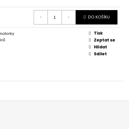
DO KOŠÍKU
Tisk
 motorky
íců
Zeptat se
Hlídat
Sdílet