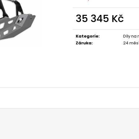
1 044 Kč
1 029 Kč
35 345 Kč
Měrná
cena:
Kategorie
:
Díly na
Záruka
:
24 měs