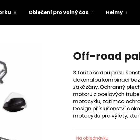
orku
Oblečení pro volný čas
Helmy
Co potřebujete najít?
Off-road pa
HLEDAT
S touto sadou příslušenstv
dokonalou kombinaci bez
Doporučujeme
zakázány. Ochranný plech 
motoru z ocelových trub
motocyklu, zatímco ochra
Design příslušenství dok
motocyklu pro výlety, kte
TRIČKO DC SPEED BÍLO-ČERNÉ
TRIČKO DC SPE
Na objednávku