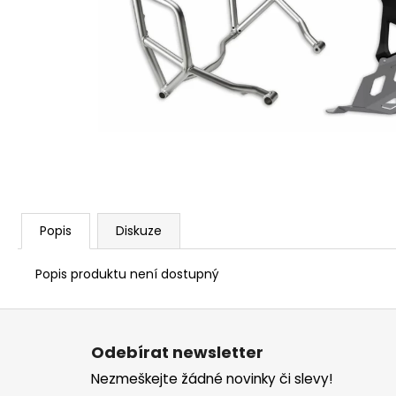
1 209 Kč
Popis
Diskuze
Popis produktu není dostupný
Z
á
Odebírat newsletter
p
Nezmeškejte žádné novinky či slevy!
a