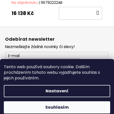
Na objednávku
| 96782222AB
DO
16 138 Kč
KOŠÍ
Z
á
Odebírat newsletter
p
Nezmeškejte žádné novinky či slevy!
a
t
E-mail
í
Tento web používá soubory cookie. Dalším
procházením tohoto webu vyjadřujete souhlas s
PŘIHLÁSIT SE
jejich používáním.
Nastavení
Vytvořil Shoptet
Copyright 2026
PROFI MOTO Děčín
. Všechna práva
Souhlasím
vyhrazena.