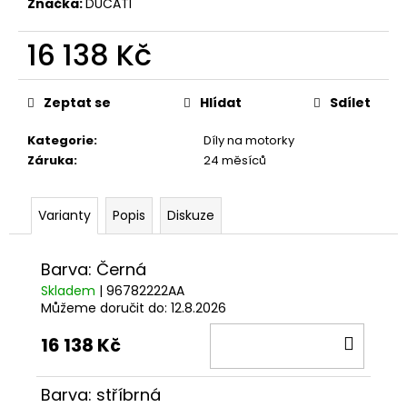
č
Značka:
DUCATI
u
j
16 138 Kč
e
Měrná
m
cena:
e
Zeptat se
Hlídat
Sdílet
Kategorie
:
Díly na motorky
VESTA
Záruka
:
24 měsíců
DUCATI
CORSE
THRILL
Varianty
Popis
Diskuze
2,0
2
553
Barva: Černá
Kč
Skladem
| 96782222AA
Můžeme doručit do:
12.8.2026
DO
16 138 Kč
KOŠÍ
Barva: stříbrná