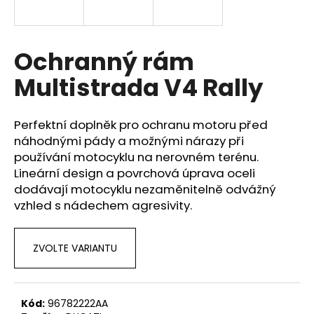
a
j
í
Ochranný rám
t
Multistrada V4 Rally
?
Perfektní doplněk pro ochranu motoru před
náhodnými pády a možnými nárazy při
používání motocyklu na nerovném terénu.
HLEDAT
Lineární design a povrchová úprava oceli
dodávají motocyklu nezaměnitelně odvážný
vzhled s nádechem agresivity.
D
o
ZVOLTE VARIANTU
p
o
r
u
Kód:
96782222AA