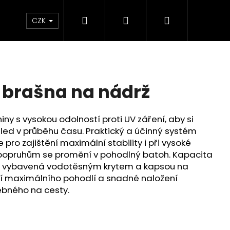
Hledat
Přihlášení
Nákupní
Chrániče
Díly
Doplňky a předměty
CZK
košík
 brašna na nádrž
ny s vysokou odolností proti UV záření, aby si
led v průběhu času. Praktický a účinný systém
pro zajištění maximální stability i při vysoké
 popruhům se promění v pohodlný batoh. Kapacita
a 27, vybavená vodotěsným krytem a kapsou na
ní maximálního pohodlí a snadné naložení
ebného na cesty.
ED ČERVENO-ČERNÉ