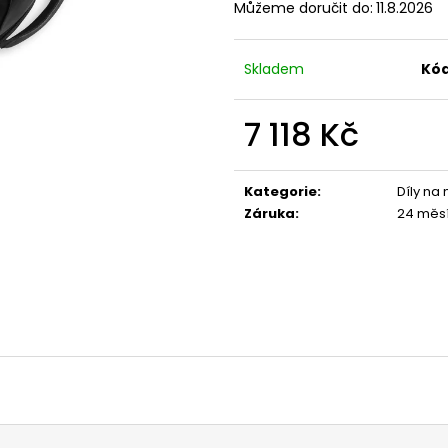
Můžeme doručit do:
11.8.2026
1 044 Kč
1 029 Kč
Skladem
Kód
7 118 Kč
Měrná
cena:
Kategorie
:
Díly na
Záruka
:
24 měs