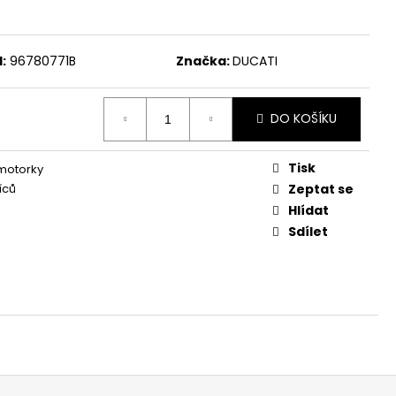
:
96780771B
Značka:
DUCATI
DO KOŠÍKU
Tisk
 motorky
íců
Zeptat se
Hlídat
Sdílet