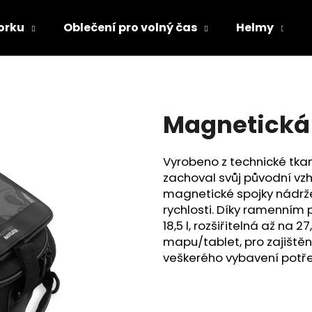
orku
Oblečení pro volný čas
Helmy
Co potřebujete najít?
Magnetická
HLEDAT
Vyrobeno z technické tkani
zachoval svůj původní vzh
Doporučujeme
magnetické spojky nádrže 
rychlosti. Díky ramenním
18,5 l, rozšiřitelná až n
mapu/tablet, pro zajiště
veškerého vybavení potř
TRIČKO DC SPEED BÍLO-ČERNÉ
TRIČKO DC SPE