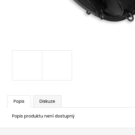
1 209 Kč
Popis
Diskuze
Popis produktu není dostupný
Z