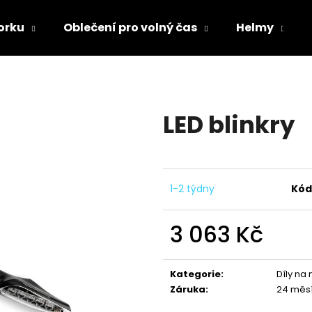
orku
Oblečení pro volný čas
Helmy
Co potřebujete najít?
LED blinkry
HLEDAT
Doporučujeme
1-2 týdny
Kód
3 063 Kč
Měrná
cena:
Kategorie
:
Díly na
Záruka
:
24 měs
TRIČKO DC SPEED BÍLO-ČERNÉ
TRIČKO DC SPE