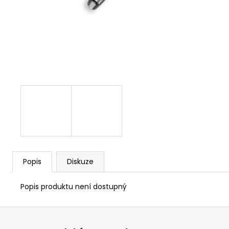
1 209 Kč
Popis
Diskuze
Popis produktu není dostupný
Z
á