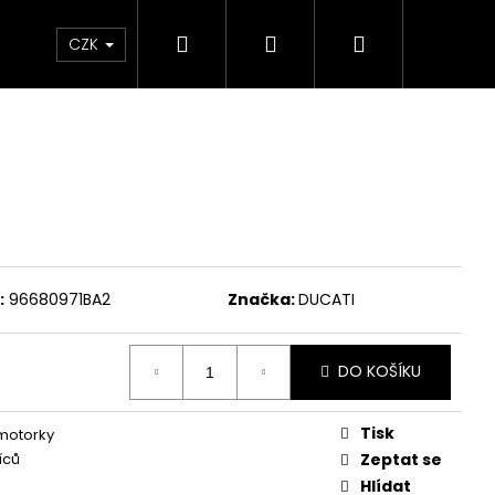
Hledat
Přihlášení
Nákupní
Chrániče
Díly
Doplňky a předměty
CZK
košík
:
96680971BA2
Značka:
DUCATI
DO KOŠÍKU
Tisk
 motorky
íců
Zeptat se
ED ČERVENO-ČERNÉ
Hlídat