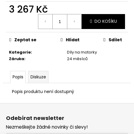
č
3 267 Kč
u
j
Měrná
e
DO KOŠÍKU
cena:
m
e
Zeptat se
Hlídat
Sdílet
KŠILTOVKA
Kategorie
:
Díly na motorky
GP
Záruka
:
24 měsíců
REPLICA
25
1
Popis
Diskuze
209
Kč
Popis produktu není dostupný
Z
á
Odebírat newsletter
p
Nezmeškejte žádné novinky či slevy!
a