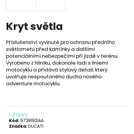
a
j
í
Kryt světla
t
?
Příslušenství vyvinuté pro ochranu předního
světlometu před kamínky a dalšími
potenciálními nebezpečími při jízdě v terénu.
Vyrobeno z hliníku, dokonale ladí s liniemi
motocyklu a přidává stylový detail, který
HLEDAT
uvolňuje nespoutaného ducha nového
adventure motocyklu.
D
o
p
o
1-2 týdny
Kód:
97381931AA
r
Značka:
DUCATI
u