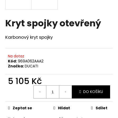
a
j
í
Kryt spojky otevřený
t
?
Karbonový kryt spojky
Na dotaz
Kód:
969A062AAA2
HLEDAT
Značka:
DUCATI
5 105 Kč
D
Měrná
o
DO KOŠÍKU
cena:
p
o
r
Zeptat se
Hlídat
Sdílet
u