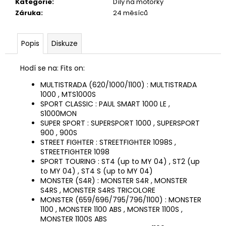
č
Kategorie
:
Díly na motorky
u
Záruka
:
24 měsíců
j
e
Popis
Diskuze
m
e
Hodí se na: Fits on:
MULTISTRADA (620/1000/1100)
: MULTISTRADA
TRIČKO
1000 , MTS1000S
DC
SPEED
SPORT CLASSIC
: PAUL SMART 1000 LE ,
BÍLO-
S1000MON
ČERNÉ
SUPER SPORT
: SUPERSPORT 1000 , SUPERSPORT
900 , 900S
1
STREET FIGHTER
: STREETFIGHTER 1098S ,
044
Kč
STREETFIGHTER 1098
SPORT TOURING
: ST4
(up to MY 04)
, ST2
(up
to MY 04)
, ST4 S
(up to MY 04)
MONSTER (S4R)
: MONSTER S4R , MONSTER
S4RS , MONSTER S4RS TRICOLORE
MONSTER (659/696/795/796/1100)
: MONSTER
1100 , MONSTER 1100 ABS , MONSTER 1100S ,
MONSTER 1100S ABS