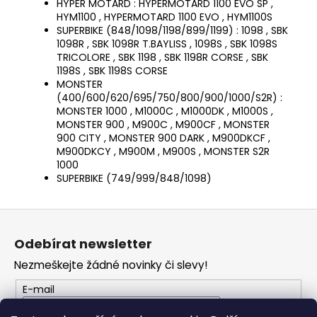
HYPER MOTARD
: HYPERMOTARD 1100 EVO SP ,
HYM1100 , HYPERMOTARD 1100 EVO , HYM1100S
SUPERBIKE (848/1098/1198/899/1199)
: 1098 , SBK
1098R , SBK 1098R T.BAYLISS , 1098S , SBK 1098S
TRICOLORE , SBK 1198 , SBK 1198R CORSE , SBK
1198S , SBK 1198S CORSE
MONSTER
(400/600/620/695/750/800/900/1000/S2R)
:
MONSTER 1000 , M1000C , M1000DK , M1000S ,
MONSTER 900 , M900C , M900CF , MONSTER
900 CITY , MONSTER 900 DARK , M900DKCF ,
M900DKCY , M900M , M900S , MONSTER S2R
1000
SUPERBIKE (749/999/848/1098)
Z
á
Odebírat newsletter
p
Nezmeškejte žádné novinky či slevy!
a
t
E-mail
í