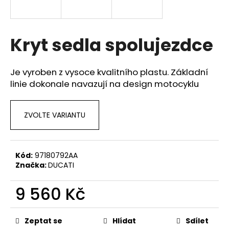
a
j
í
Kryt sedla spolujezdce
t
?
Je vyroben z vysoce kvalitního plastu. Základní
linie dokonale navazují na design motocyklu
ZVOLTE VARIANTU
HLEDAT
Kód:
97180792AA
D
Značka:
DUCATI
o
p
9 560 Kč
o
r
Měrná
cena:
u
Zeptat se
Hlídat
Sdílet