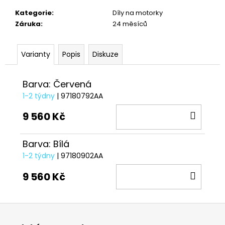
č
u
Kategorie
:
Díly na motorky
j
Záruka
:
24 měsíců
e
m
Varianty
Popis
Diskuze
e
Barva: Červená
TRIČKO
DC
1-2 týdny
| 97180792AA
SPEED
ČERVENO-
DO
9 560 Kč
ČERNÉ
KOŠÍ
1
029
Barva: Bílá
Kč
1-2 týdny
| 97180902AA
DO
9 560 Kč
KOŠÍ
Z
á