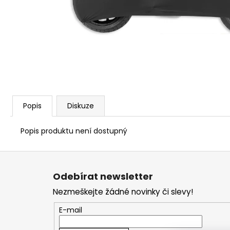
1 209 Kč
Popis
Diskuze
Popis produktu není dostupný
Z
á
Odebírat newsletter
p
Nezmeškejte žádné novinky či slevy!
a
t
E-mail
í