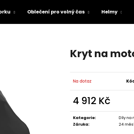
orku
Oblečení pro volný čas
Helmy
Co potřebujete najít?
Kryt na moto
HLEDAT
Doporučujeme
Na dotaz
Kód
4 912 Kč
Měrná
cena:
Kategorie
:
Díly na
Záruka
:
24 měs
TRIČKO DC SPEED BÍLO-ČERNÉ
TRIČKO DC SPE