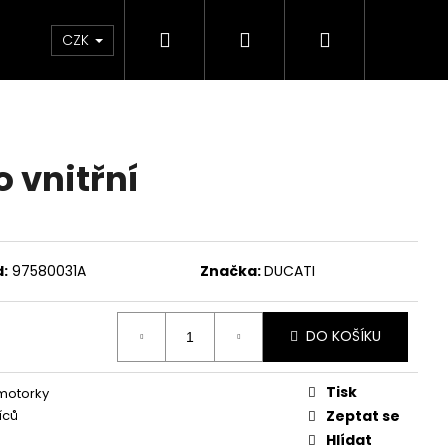
Hledat
Přihlášení
Nákupní
Chrániče
Díly
Doplňky a předměty
CZK
košík
 vnitřní
:
97580031A
Značka:
DUCATI
DO KOŠÍKU
Tisk
 motorky
íců
Zeptat se
ED ČERVENO-ČERNÉ
Hlídat