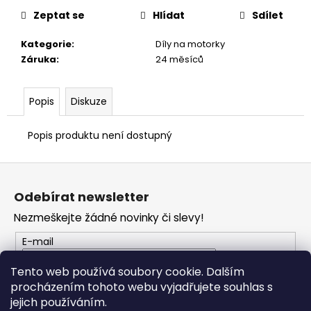
č
u
Zeptat se
Hlídat
Sdílet
j
Kategorie
:
Díly na motorky
e
Záruka
:
24 měsíců
m
e
Popis
Diskuze
TRIČKO
DC
Popis produktu není dostupný
SPEED
BÍLO-
ČERNÉ
Z
1
á
Odebírat newsletter
044
p
Kč
Nezmeškejte žádné novinky či slevy!
a
t
E-mail
í
Tento web používá soubory cookie. Dalším
procházením tohoto webu vyjadřujete souhlas s
PŘIHLÁSIT SE
jejich používáním.