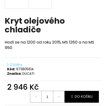
a
j
í
Kryt olejového
t
chladiče
?
Hodí se na 1200 od roku 2015, MS 1260 a na MS
950
HLEDAT
1-2 týdny
Kód:
97380561A
Značka:
DUCATI
D
o
2 946 Kč
p
o
Měrná
r
DO KOŠÍKU
cena:
u