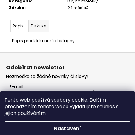
č
Kategorie
:
Díly na motorky
u
Záruka
:
24 měsíců
j
e
Popis
Diskuze
m
e
Popis produktu není dostupný
TRIČKO
Z
DC
SPEED
á
Odebírat newsletter
ČERVENO-
p
ČERNÉ
Nezmeškejte žádné novinky či slevy!
a
1
029
t
E-mail
Kč
í
Tento web používá soubory cookie. Dalším
procházením tohoto webu vyjadřujete souhlas s
PŘIHLÁSIT SE
jejich používáním.
Nastavení
Vytvořil Shoptet