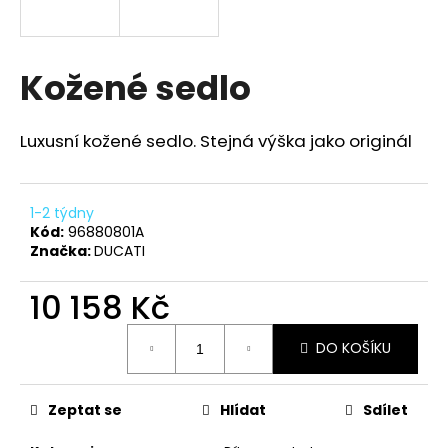
a
j
í
Kožené sedlo
t
?
Luxusní kožené sedlo. Stejná výška jako originál
1-2 týdny
Kód:
96880801A
HLEDAT
Značka:
DUCATI
10 158 Kč
D
Měrná
o
DO KOŠÍKU
cena:
p
o
r
Zeptat se
Hlídat
Sdílet
u