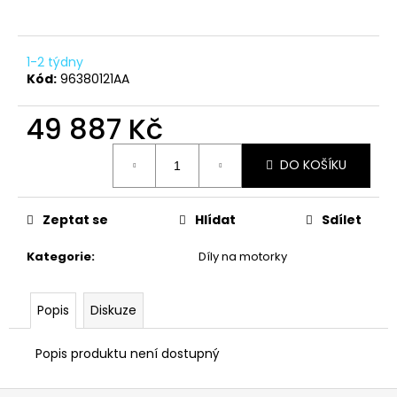
a
j
1-2 týdny
í
Kód:
96380121AA
t
?
49 887 Kč
Měrná
DO KOŠÍKU
cena:
HLEDAT
Zeptat se
Hlídat
Sdílet
Kategorie
:
Díly na motorky
D
o
Popis
Diskuze
p
o
Popis produktu není dostupný
r
u