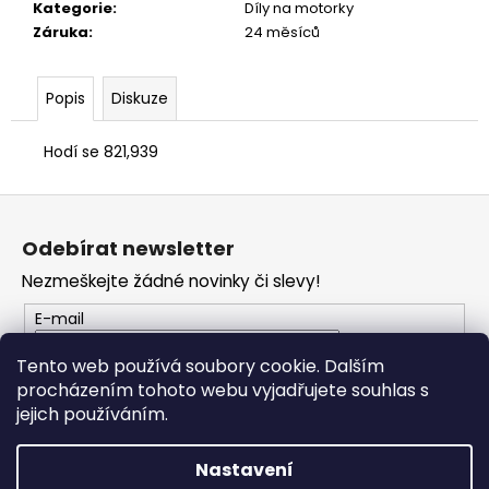
č
Kategorie
:
Díly na motorky
u
Záruka
:
24 měsíců
j
e
m
Popis
Diskuze
e
Hodí se 821,939
TRIČKO
Z
DUCATI
CORSE
á
SPORT
Odebírat newsletter
p
ČERVENÉ
Nezmeškejte žádné novinky či slevy!
a
1
286
t
E-mail
Kč
í
Tento web používá soubory cookie. Dalším
procházením tohoto webu vyjadřujete souhlas s
PŘIHLÁSIT SE
jejich používáním.
Nastavení
Vytvořil Shoptet