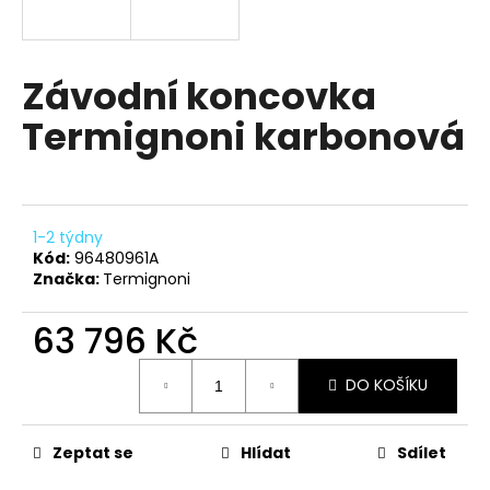
a
j
í
Závodní koncovka
t
Termignoni karbonová
?
1-2 týdny
HLEDAT
Kód:
96480961A
Značka:
Termignoni
63 796 Kč
D
Měrná
o
DO KOŠÍKU
cena:
p
o
r
Zeptat se
Hlídat
Sdílet
u